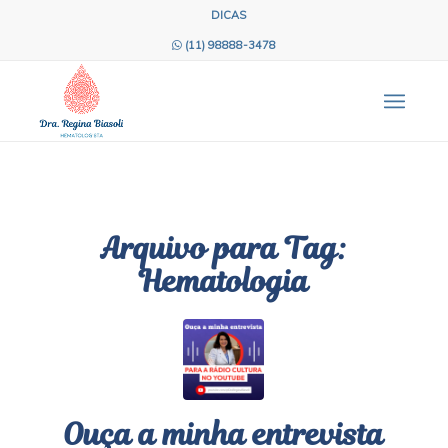
DICAS
(11) 98888-3478
Arquivo para Tag:
Hematologia
Ouça a minha entrevista