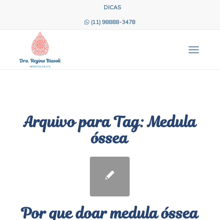
DICAS
(11) 98888-3478
Arquivo para Tag:
Medula
óssea
Por que doar medula óssea