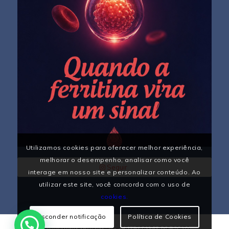
Utilizamos cookies para oferecer melhor experiência,
melhorar o desempenho, analisar como você
Seguir
interage em nosso site e personalizar conteúdo. Ao
utilizar este site, você concorda com o uso de
cookies.
Esconder notificação
Política de Cookies
Hematologista e Clínico Geral – CRM 75627 | RQE 30670