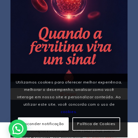
Utilizamos cookies para oferecer melhor experiência,
melhorar o desempenho, analisar como você
Seguir
interage em nosso site e personalizar conteúdo. Ao
utilizar este site, você concorda com o uso de
cookies.
Esconder notificação
Política de Cookies
Hematologista e Clínico Geral – CRM 75627 | RQE 30670