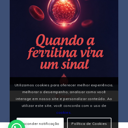
Utilizamos cookies para oferecer melhor experiência,
melhorar o desempenho, analisar como você
Seguir
interage em nosso site e personalizar conteúdo. Ao
utilizar este site, você concorda com o uso de
cookies.
Esconder notificação
Política de Cookies