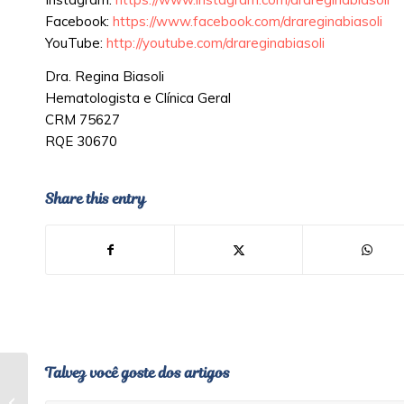
Facebook:
https://www.facebook.com/drareginabiasoli
YouTube:
http://youtube.com/drareginabiasoli
Dra. Regina Biasoli
Hematologista e Clínica Geral
CRM 75627
RQE 30670
Share this entry
Talvez você goste dos artigos
Quais são os exames
que devemos fazer em