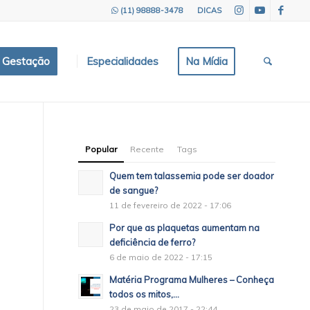
(11) 98888-3478
DICAS
e Gestação
Especialidades
Na Mídia
Popular
Recente
Tags
Quem tem talassemia pode ser doador
de sangue?
11 de fevereiro de 2022 - 17:06
Por que as plaquetas aumentam na
deficiência de ferro?
6 de maio de 2022 - 17:15
Matéria Programa Mulheres – Conheça
todos os mitos,...
23 de maio de 2017 - 22:44