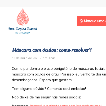
Marque uma c
Máscara com óculos: como resolver?
/
12 de maio de 2020
em
Dicas
Com a pandemia e o uso obrigatório de máscaras faciais
máscara com óculos de grau. Por isso, eu venho te dar u
desembaçados. Espero que gostem!
Tem alguma dúvida? Comenta aqui embaixo!
Não deixe de me seguir nas redes sociais:
Instagram:
https://www.instagram.com/drareginabiasoli