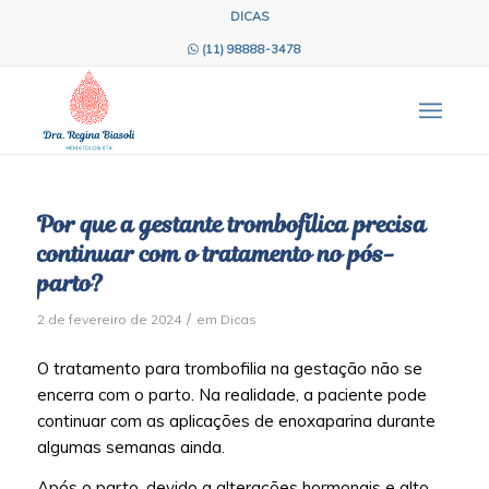
DICAS
(11) 98888-3478
Por que a gestante trombofílica precisa
continuar com o tratamento no pós-
parto?
/
2 de fevereiro de 2024
em
Dicas
O tratamento para trombofilia na gestação não se
encerra com o parto. Na realidade, a paciente pode
continuar com as aplicações de enoxaparina durante
algumas semanas ainda.
Após o parto, devido a alterações hormonais e alto