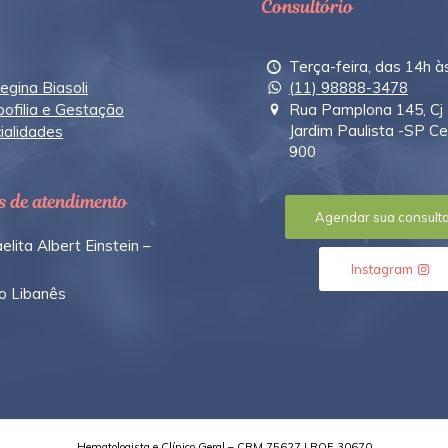
Consultório
Terça-feira, das 14h à
egina Biasoli
(11) 98888-3478
ofilia e Gestação
Rua Pamplona 145, Cj 
Jardim Paulista -SP C
ialidades
900
s de atendimento
Agendar sua consult
elita Albert Einstein –
Instagram
io Libanês
Hematologista e Clínico Geral – CRM 75627 | RQE 30670