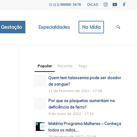
(11) 98888-3478
DICAS
e Gestação
Especialidades
Na Mídia
Popular
Recente
Tags
Quem tem talassemia pode ser doador
de sangue?
11 de fevereiro de 2022 - 17:06
Por que as plaquetas aumentam na
deficiência de ferro?
6 de maio de 2022 - 17:15
Matéria Programa Mulheres – Conheça
todos os mitos,...
23 de maio de 2017 - 22:44