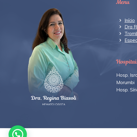
Menu
Início
Dra R
Tromb
Espec
Hospitai
Hosp. Isra
Morumbi
Hosp. Sír