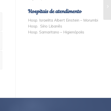
Qu
Hospitais de atendimento
Hosp. Israelita Albert Einstein – Morumbi
Hosp. Sírio Libanês
Hosp. Samaritano – Higienópolis