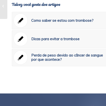
Nível de plaquetas alteradas, devo
Talvez você goste dos artigos
me preocupar?
Como saber se estou com trombose?
Dicas para evitar a trombose
Perda de peso devido ao câncer de sangue
por que acontece?