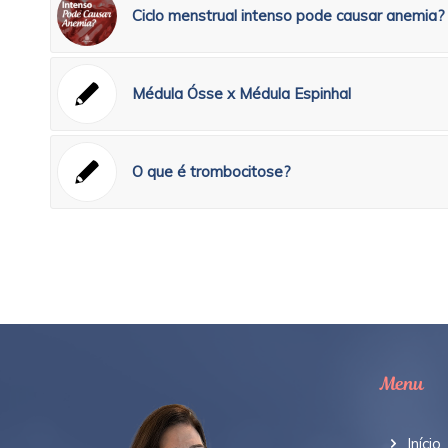
Ciclo menstrual intenso pode causar anemia?
Médula Ósse x Médula Espinhal
O que é trombocitose?
Menu
Início