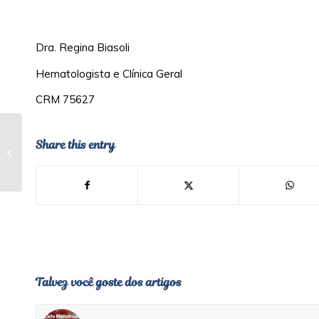
Dra. Regina Biasoli
Hematologista e Clínica Geral
CRM 75627
Anemia ferropriva?
Share this entry
Então cuidado com o
café
Talvez você goste dos artigos