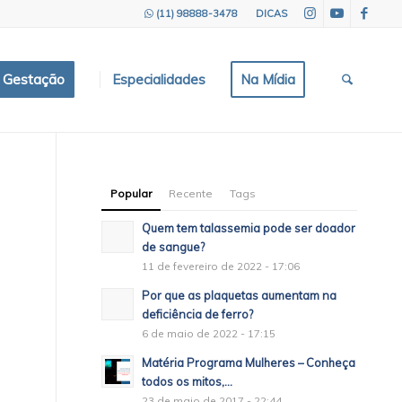
(11) 98888-3478
DICAS
e Gestação
Especialidades
Na Mídia
Popular
Recente
Tags
Quem tem talassemia pode ser doador
de sangue?
11 de fevereiro de 2022 - 17:06
Por que as plaquetas aumentam na
deficiência de ferro?
6 de maio de 2022 - 17:15
Matéria Programa Mulheres – Conheça
todos os mitos,...
23 de maio de 2017 - 22:44