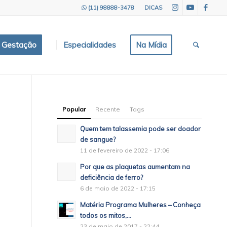
(11) 98888-3478
DICAS
e Gestação
Especialidades
Na Mídia
Popular
Recente
Tags
Quem tem talassemia pode ser doador
de sangue?
11 de fevereiro de 2022 - 17:06
Por que as plaquetas aumentam na
deficiência de ferro?
6 de maio de 2022 - 17:15
Matéria Programa Mulheres – Conheça
todos os mitos,...
23 de maio de 2017 - 22:44