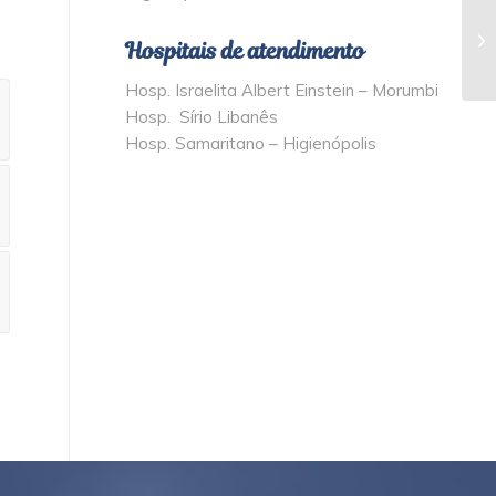
Ti
Hospitais de atendimento
Hosp. Israelita Albert Einstein – Morumbi
Hosp. Sírio Libanês
Hosp. Samaritano – Higienópolis