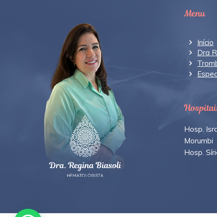
Menu
Início
Dra R
Tromb
Espec
Hospitai
Hosp. Isra
Morumbi
Hosp. Sír