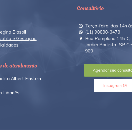
Consultório
Terça-feira, das 14h à
egina Biasoli
(11) 98888-3478
ofilia e Gestação
Rua Pamplona 145, Cj 
Jardim Paulista -SP C
ialidades
900
s de atendimento
Agendar sua consult
elita Albert Einstein –
Instagram
io Libanês